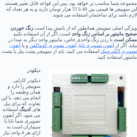
مجموعه شما مناسب تر خواهد بود، پس این قواعد قابل تغییر هستند.
این سوییچر ها قیمتی بین 40 تا 55 هزار تومان دارند و به هر تعداد که
لازم باشد برای ساختمان استفاده می شوند.
ویژگی اصلی سوییچر همانطور که از نامش پیدا است
زنگ خوردن
صحیح مانیتور بر اساس زنگ واحد
است، اگر از آن استفاده نکنید
ممکن است
با زدن زنگ واحدی خاص، مانیتور واحد دیگر به صدا در
بیاید. اگر از
آیفون تصویری تابا
،
آیفون تصویری کوماکس
و یا
آیفون
تصویری الکتروپیک
استفاده می کنید، باید از سوییچر پشت پنل یا پشت
مانیتور استفاده کنید.
دیکودر
دیکودر کارایی
سوییچر را دارد و
همان وظیفه را
انجام می دهد، با این
تفاوت که برای پنل
های
کدینگ
استفاده
می شود. اگر آیفون
تصویری شما تابا یا
سیماران است به
ازای هر 4 واحد نیاز