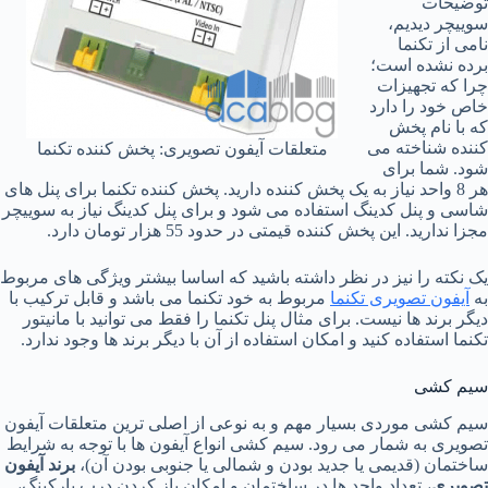
توضیحات
سوییچر دیدیم،
نامی از تکنما
برده نشده است؛
چرا که تجهیزات
خاص خود را دارد
که با نام پخش
کننده شناخته می
متعلقات آیفون تصویری: پخش کننده تکنما
شود. شما برای
هر 8 واحد نیاز به یک پخش کننده دارید. پخش کننده تکنما برای پنل های
شاسی و پنل کدینگ استفاده می شود و برای پنل کدینگ نیاز به سوییچر
مجزا ندارید. این پخش کننده قیمتی در حدود 55 هزار تومان دارد.
یک نکته را نیز در نظر داشته باشید که اساسا بیشتر ویژگی های مربوط
به
آیفون تصویری تکنما
مربوط به خود تکنما می باشد و قابل ترکیب با
دیگر برند ها نیست. برای مثال پنل تکنما را فقط می توانید با مانیتور
تکنما استفاده کنید و امکان استفاده از آن با دیگر برند ها وجود ندارد.
سیم کشی
سیم کشی موردی بسیار مهم و به نوعی از اصلی ترین متعلقات آیفون
تصویری به شمار می رود. سیم کشی انواع آیفون ها با توجه به شرایط
ساختمان (قدیمی یا جدید بودن و شمالی یا جنوبی بودن آن)،
برند آیفون
تصویری
، تعداد واحد ها در ساختمان و امکان باز کردن درب پارکینگ،