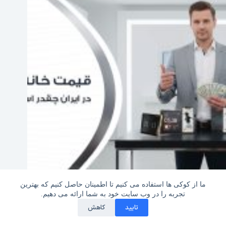
قیمت واقعی خانه هوشمند در ایران چقدر است؟
ما از کوکی ها استفاده می کنیم تا اطمینان حاصل کنیم که بهترین
1
تجربه را در وب سایت خود به شما ارائه می دهیم.
2025-12-27
کلیه حقوق این سایت متعلق به مجله خبری دی سی ای کالا
تایید
کاهش
می باشد Dcakala.com/Articles - Copyright © 2020-2017 |
DcakalaArticles