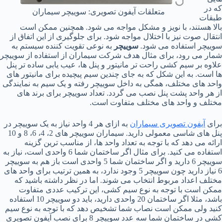
که در
متعلقات آیفون تصویری: سوییچر سیماران
طبقات
بالا هستند، با نویز و مشکل مواجه می شود. همچنین ممکن است
انتقال صوت نیز با اختلال مواجه شود. برای جلوگیری از این اتفاق از
سوییچر استفاده می شود.
سوییچر
به نوعی تقویت کننده سیستم به
شمار می رود، برای مثال هدف شرکت سیماران از استفاده از سوییچر
علاوه بر سیم کشی راحت تر مانیتور و پنل ها، عیب یابی ساده تر پنل
ها است. به این شکل که به جای چندین سیم پیچیده برای مانیتور های
واحد های مختلف، همگی به داخل سوییچر رفته و یک سیم به نمایندگی
از هر واحد پشت پنل نصب می گردد. تعداد سوییچر برای برند های
مختلف و واحد های مختلف متفاوت است.
برای
آیفون تصویری سیماران
به ازای هر 4 واحد نیاز به یک سوییچر در
پنل های شاسی معمولی دارید. سیماران سوییچر های 2، 4، 6، 8 و 10
ارائه می دهد که با توجه به تعداد واحد ها، از مناسب ترین گزینه
استفاده می کنید. برای مثال اگر ساختمان شما 6 واحدی است، نیاز به
سوییچر 6 دارید و اگر ساختمان شما 5 واحدی است باز هم به سوییچر
6 نیاز دارید چون سوییچر 5 وجود ندارد، به همین ترتیب برای واحد های
مختلف اعداد مربوط انتخاب می شوند. اما در نظر داشته باشید که
ممکن است با توجه به نوع سیم کشی، این ترکیب عددی متفاوت
باشد، مثلا اگر ساختمان 20 واحدی دارید، باید دو سوییچر 10 استفاده
کنید ولی ممکن است نصاب شما تشخیص دهد که با توجه به نوع سیم
کشی در ساختمان شما سه عدد سوییچر 8 برای نصب آیفون تصویری