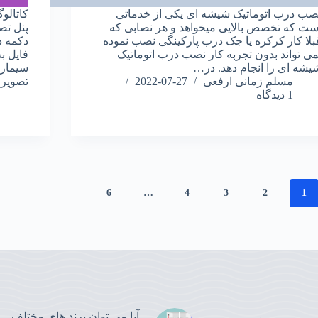
صب درب اتوماتیک شیشه ای یکی از خدماتی
کاتالو
ست که تخصص بالایی میخواهد و هر نصابی که
پنل تص
بلا کار کرکره یا جک درب پارکینگی نصب نموده
دکمه د
می تواند بدون تجربه کار نصب درب اتوماتیک
یشه ای را انجام دهد. در…
سیمارا
مسلم زمانی ارفعی
2022-07-27
تصویر
1 دیدگاه
6
…
4
3
2
1
آیا می توان برند های مختلف