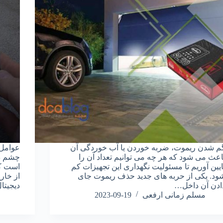
م شدن ریموت، ضربه خوردن یا آب خوردگی آن
عوامل 
اعث می شود که هر چه می توانیم تعداد آن را
چشم در
ایین آوریم تا مسئولیت نگهداری این تجهیزات کم
است که
ود. یکی از حربه های جدید حذف ریموت جای
از خار
ادن آن داخل…
دیجیتا
مسلم زمانی ارفعی
2023-09-19