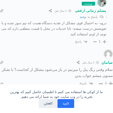
نویسنده
مسلم زمانی ارفعی
4 سال قبل
پاسخ به
وحید
درود- به احتمال قوی مشکل از تغذیه دستگاه هست که نیم سوز شده و با
تعویضش درست میشه- تابا خدمات در محل با قیمت منطقی داره که می
تونید از اونم استفاده کنید
پاسخ
1
سامان
4 سال قبل
سلام وقتی زنگ پنل را میزنیم در باز می‌شود مشکل از کجاست؟ با تشکر
ممنون میشم جواب بدین
پاسخ
0
ما از کوکی ها استفاده می کنیم تا اطمینان حاصل کنیم که بهترین
241
تجربه را در وب سایت خود به شما ارائه می دهیم.
نویسنده
تایید
کاهش
مسلم زمانی ارفعی
4 سال قبل
پاسخ به
سامان