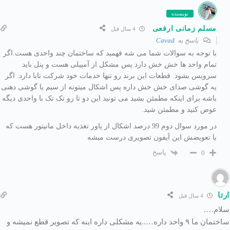
نویسنده
مسلم زمانی ارفعی
4 سال قبل
پاسخ به
Cavad
با توجه به سوالات شما می شه فهمید که ساختمان چند واحدی هست.اگر
تمام واحد ها خش خش دارد پس مشکل از آمپیلی هست و پنل باید
سرویس بشود. قطعات این برند رو تنها خدمات خود شرکت تابا دارد. اگر
یه گوشی صدای خش خش داره پس اشکال میتونه از سیم یا گوشی دهنی
باشه برای اینکه مطمئن بشید می تونید این دو تا رو تک تک با واحدی دیگه
عوض کنید و مطمئن شید.
در مورد سوال دوم 99 درصد اشکال از پاور تغذیه داخل مانیتور هست که
با تعویضش این آیفون تصویری درست میشه
پاسخ
0
ارتا
4 سال قبل
سلام….
ساختمان ما ۹ واحد داره…..یه مشکلی داره اینه که تصویر قطع نمیشه و