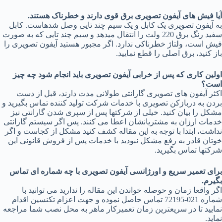
آیا فیش های آیفون تصویری برق قوی دارند و خطرناک هستند.
به آیفون تصویری یک کابل و یک سیم چند تایی وصل شدهاست. کابل
سفید رنگ برق 220 ولت را انتقال میدهد و سیم چند تایی که به صورت
فیش است، ولتاژ خطرناکی ندارد. اگر مجبور هستید آیفون تصویری را
باز کنید، برق اصلی را قطع نمایید.
اولین کاری که پس از خرابی آیفون تصویری باید انجام شود چه چیز
است؟
اکثر آیفون های تصویری گارانتی طولانی مدت دارند، قبل از دست
بردن به دربازکن تصویری با خدمات شرکت تولید کننده تماس بگیرید و
مشکل را بیان کنید. خیلی از شرکتها پس از سپری شدن گارانتی نیز
خدمات ارزان به مشتریانشان اعطا می کنند. پس اگر سیستم گارانتی
نداشت، ابتدا با توجه به این مقاله کشف کنید مشکل از کجاست و اگر
خوتان قادر به رفع مشکل نبودید با خدمات پس از فروش قانونی این
شرکتها تماس بگیرید.
برای تعمیر سریع و اورژانسی آیفون تصویری با چه شماره ای تماس
بگیرم.
اگر واقعا زمان و حوصله خواندن این مقاله را ندارید می توانید با
شماره 021-72195 تماس حاصل نموده و جهت اعزام تکنسین اقدام
نمایید تا در سریعترین زمان تعمیرکار ماهر به محل نصب شما مراجعه
نماید.