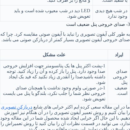
یا سفید است.
و مانع را بر طرف کنید.
در شب هیچ دیدی
LED دید در شب معیوب شده است و باید
وجود ندارد
تعویض شود.
3- صدای خروجی پنل ضعیف است
به طور کلی آیفون تصویری را نباید با آیفون صوتی مقایسه کرد. چرا که
صدای خروجی آیفون تصویری بسیار کمتر از دربازکن صوتی می باشد.
ایراد
علت مشکل
1-پشت اکثر پنل ها یک پتانسومتر جهت افزایش خروجی
صدای
صدا وجود دارد. پنل را باز کرده و آن را زیاد کنید. توجه
خروجی
داشته باشیدصدا را آنقدری زیاد نکنید که فید بک ایجاد
پنل
شود.
ضعیف
1-در صورتی ولوم وجود نداشت یا همچنان صدای
است.
خروجی نظر شما را جلب نکرد، بلندگو یا پنل می بایست
تعویض شود.
ما در این مقاله سعی کرده ایم اکثر خرابی های شایع
دربازکن تصویری
را بیان کنیم و روش تعمیر آیفون تصویری را در آن هنگام نیز آموزش
دهیم. با این حال اگر خرابی ایجاد شده محصول شما در این مقاله وجود
ندارد، می توانید در قسمت نظرات آن را بیان کنید تا روش تعمیراش را
در پاسخ در یافت نمایید. این پست ماهانه بروز می گردد.