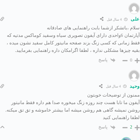
علی
4 سال قبل
سلام ،باتشکر ازشما بابت راهنمایی های صادقانه
آپارتمان 6واحدی دارای آیفون تصویری سیاه وسفید کوماکس مدتیه که
فقط زمانی که کسی زنگ بزند صفحه مانیتور کامل سفید نشون میده ،
بقیه چیزها مشکلی نداره ، لطفا اگرامکان داره راهنمایی بفرمایید.
پاسخ
0
وحید
4 سال قبل
ممنون از توضیحات خوبتون
آیفون ما تابا هست چند روزه زنگ میخوره صدا هم داره فقط مانیتور
روشن نمیشه گاهی هم روشن میشه اما بیشتر خاموشه و تق تق میکنه.
لطفا راهنمایی کنید
پاسخ
2