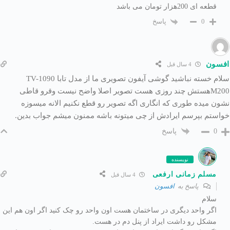
قطعه ای 200هزار تومان می باشد
پاسخ
0
افسون
4 سال قبل
سلام خسته نباشید گوشی آیفون تصویری ما از مدل تابا TV-1090
M200هستش چند روزی هست تصویر اصلا واضح نیست وقرو قاطی
نشون میده طوری که انگاری اگه تصویر رو قطع نکنیم الانه میسوزه
خواستم بپرسم ایرادش از چی میتونه باشه ممنون میشم جواب بدین.
پاسخ
0
نویسنده
مسلم زمانی ارفعی
4 سال قبل
پاسخ به
افسون
سلام
اگر واحد دیگری در ساختمان هست اون واحد رو چک کنید اگر اون هم این
مشکل رو داشت ایراد از پنل دم در هست.