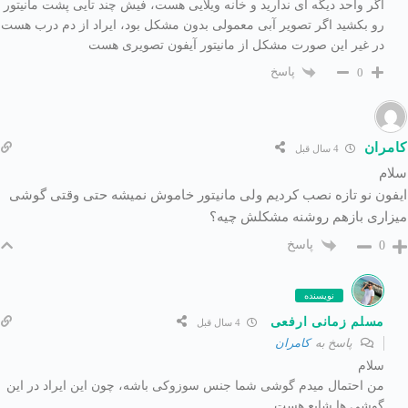
اگر واحد دیگه ای ندارید و خانه ویلایی هست، فیش چند تایی پشت مانیتور
رو بکشید اگر تصویر آبی معمولی بدون مشکل بود، ایراد از دم درب هست
در غیر این صورت مشکل از مانیتور آیفون تصویری هست
پاسخ
0
کامران
4 سال قبل
سلام
ایفون نو تازه نصب کردیم ولی مانیتور خاموش نمیشه حتی وقتی گوشی
میزاری بازهم روشنه مشکلش چیه؟
پاسخ
0
نویسنده
مسلم زمانی ارفعی
4 سال قبل
پاسخ به
کامران
سلام
من احتمال میدم گوشی شما جنس سوزوکی باشه، چون این ایراد در این
گوشی ها شایع هست