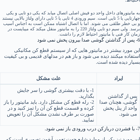
به مانیتورهای داخل واحد دو فیش اصلی اتصال میابد که یکی دو تایی و یکی
چهارتایی یا 5 تایی است. سیم ورودی 4 تایی یا 5 تایی دارای ولتاژ بالایی نیستند
و بی خطر طلقی می شوند. اما با اتصال اشتباه ممکن است به اجناس آسیب
برسد. ولی سیم دو تایی ولتاژ 220 را به مانیتور منقل میکند که میبایست در
زمان کار فنی با مانیتور احتیاط لازم را داشت.
6- پس از گذاشتن گوشی صدا بیرون پخش نمی شود
این مورد بیشتر در مانیتور هایی که از سیستم قطع کن مکانیکی
استفاده میکنند دیده می شود و باز هم در مدلهای قدیمی و بی کیفیت
بسیار دیده شده است.
ایراد
علت مشکل
1- با دقت بیشتری گوشی را سر جایش
پس از گذاشتن
بگذارید.
گوشی، هچنان صدا
2- رله قطع کن مشکل دارد. باید مانیتور را باز
واحد از پنل پخش
کرده و قسمت قطع کن آن را تمز کنید و در
می شود.
صورت بر طرف نشدن مشکل آن را تعویض
نمایید.
7- با فشردن دربازکن درب ورودی باز نمی شود.
این مورد نیز یکی از موارد شایع جهت تعمیر آیفون تصویری است که