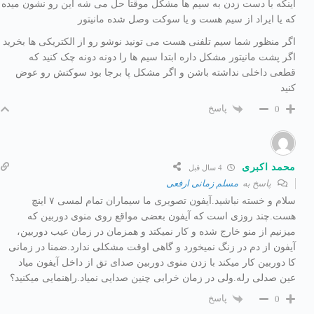
اینکه با دست زدن به سیم ها مشکل موقتا حل می شه این رو نشون میده
که یا ایراد از سیم هست و یا سوکت وصل شده مانیتور
اگر منظور شما سیم تلفنی هست می تونید نوشو رو از الکتریکی ها بخرید
اگر پشت مانیتور مشکل داره ابتدا سیم ها را دونه دونه چک کنید که
قطعی داخلی نداشته باشن و اگر مشکل پا برجا بود سوکتش رو عوض
کنید
پاسخ
0
محمد اکبری
4 سال قبل
پاسخ به
مسلم زمانی ارفعی
سلام و خسته نباشید.آیفون تصویری ما سیماران تمام لمسی ۷ اینچ
هست.چند روزی است که آیفون بعضی مواقع روی منوی دوربین که
میزنیم از منو خارج شده و کار نمیکتد و همزمان در زمان عیب دوربین،
آیفون از دم در زنگ نمیخورد و گاهی اوقت مشکلی ندارد.ضمنا در زمانی
کا دوربین کار میکند با زدن منوی دوربین صدای تق از داخل آیفون میاد
عین صدلی رله.ولی در زمان خرابی چنین صدایی نمیاد.راهنمایی میکنید؟
پاسخ
0