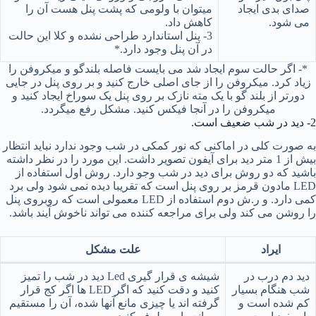
صدای بدی ایجاد
میتوان با ولومی که پشت پنل هست آن را
می شود.
کاهش داد.
3- پنل استاندارد طراحی نشده و کلا این حالت
در آن پنل وجود دارد.*
*- اگر حالت سوم ایجاد شد می بایست فاصله بلندگو و میکروفن را
زیاد کرد. میکروفن را از جای اصلی خارج کنید و بر روی پنل در جایی
دورتر از بلند گو با یک مته نازک بر روی پنل یک سوراخ ایجاد کنید و
میکروفن را در آنجا فیکس کنید. مشکل رفع میگردد.
2- دید در شب ضعیف است.
به صورت کلی در اماکنی که نور کمکی در شب وجود ندارد نباید انتظار
بیش از 1 متر دید برای آیفون تصویر داشت. این مورد را در نظر داشته
باشید که دو روش برای دید در شب وجو دارد. روش اول استفاده از
LED مادون قرمز بر روی پنل است که تقریبا دیده نمی شود ولی برد
کمی دارد. و ر.ش دوم استفاده از LED معمولی است که روبروی پنل
را روشن می کند ولی برای مراجعه کننده می تواند ناخوش آیند باشد.
ایراد
علت مشکل
دید دم درب در
شیشه ی قرار گیری Led دید در شب را تمیز
شب هنگام بسیار
کنید و دقت کنید که اگر LED ها اگر کج قرار
کم شده است و
گرفته اند یا چیزی مانع آنها شده، آن را مستقیم