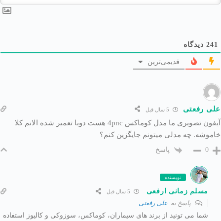
241
دیدگاه
قدیمی‌ترین
علی رفعتی
5 سال قبل
آیفون تصویری ما مدل کوماکس 4pnc هست دوبا تعمیر شده الانم کلا
خاموشه. چه مدلی میتونم جایگزین کنم؟
پاسخ
0
نویسنده
مسلم زمانی ارفعی
5 سال قبل
پاسخ به
علی رفعتی
شما می تونید از برند های سیماران، کوماکس، سوزوکی و کالیوز استفاده