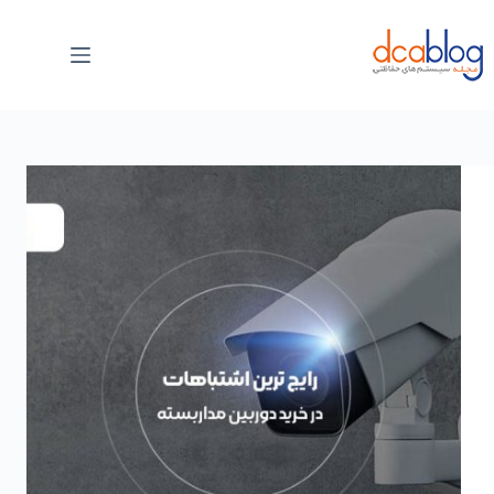
فتن
ه
حتوا