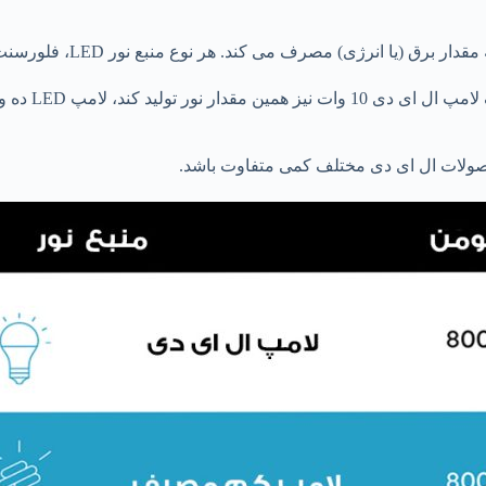
منبع نور LED، فلورسنت، هالوژن یا لامپ رشته ای، نسبت “لومن به وات” متفاوتی دارد.
حصولات ال ای دی مختلف کمی متفاوت باشد.