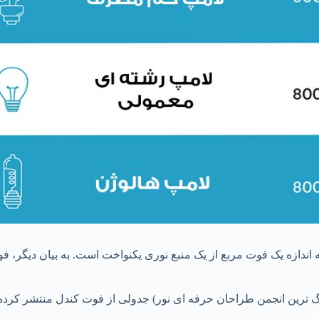
دازه یک فوت مربع از یک منبع نوری یکنواخت است. به بیان دیگر، فو
 به اصول انسان محور در طراحی نورپردازی، سازمان IES (بزرگ ترین انجمن طراحان حرفه ای نور) جد