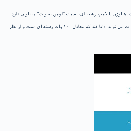
مثال: اگر یک لامپ رشته ای ۱۰۰ وات حدود ۱۵۰۰ لومن تولید کند و یک لامپ ال ای دی 10 وات نیز همین مقدار نور تولید کند، لامپ LED ده وات می تواند ادعا کند که معادل ۱۰۰ وات رشته ای است و از نظر