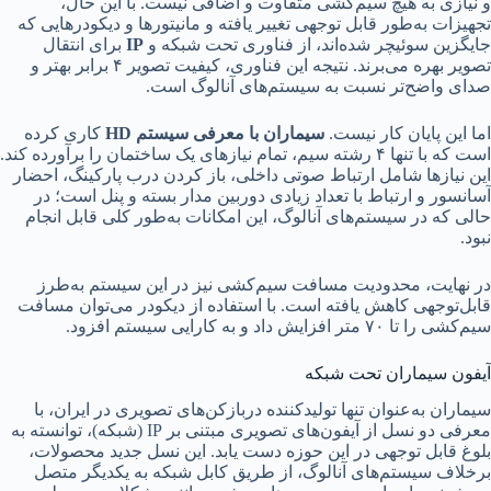
و نیازی به هیچ سیم‌کشی متفاوت و اضافی نیست. با این حال،
تجهیزات به‌طور قابل توجهی تغییر یافته و مانیتورها و دیکودر‌هایی که
جایگزین سوئیچر شده‌اند، از فناوری تحت شبکه و
IP
برای انتقال
تصویر بهره می‌برند. نتیجه این فناوری، کیفیت تصویر ۴ برابر بهتر و
صدای واضح‌تر نسبت به سیستم‌های آنالوگ است.
اما این پایان کار نیست.
سیماران با معرفی سیستم HD
کاری کرده
است که با تنها ۴ رشته سیم، تمام نیازهای یک ساختمان را برآورده کند.
این نیازها شامل ارتباط صوتی داخلی، باز کردن درب پارکینگ، احضار
آسانسور و ارتباط با تعداد زیادی دوربین مدار بسته و پنل است؛ در
حالی که در سیستم‌های آنالوگ، این امکانات به‌طور کلی قابل انجام
نبود.
در نهایت، محدودیت مسافت سیم‌کشی نیز در این سیستم به‌طرز
قابل‌توجهی کاهش یافته است. با استفاده از دیکودر می‌توان مسافت
سیم‌کشی را تا ۷۰ متر افزایش داد و به کارایی سیستم افزود.
آیفون سیماران تحت شبکه
سیماران به‌عنوان تنها تولیدکننده دربازکن‌های تصویری در ایران، با
معرفی دو نسل از آیفون‌های تصویری مبتنی بر IP (شبکه)، توانسته به
بلوغ قابل توجهی در این حوزه دست یابد. این نسل جدید محصولات،
برخلاف سیستم‌های آنالوگ، از طریق کابل شبکه به یکدیگر متصل