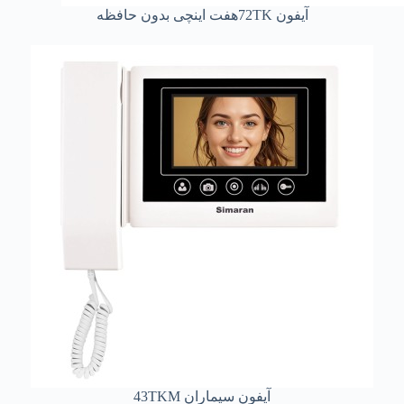
آیفون 72TKهفت اینچی بدون حافظه
آیفون سیماران 43TKM