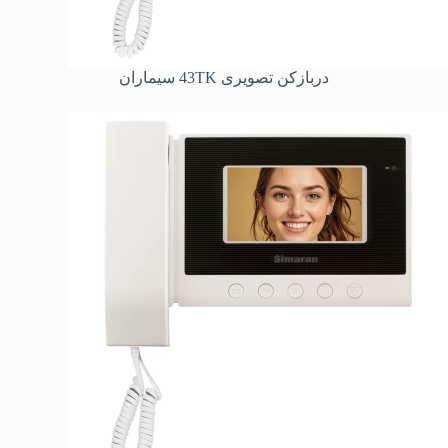
دربازکن تصویری 43TK سیماران