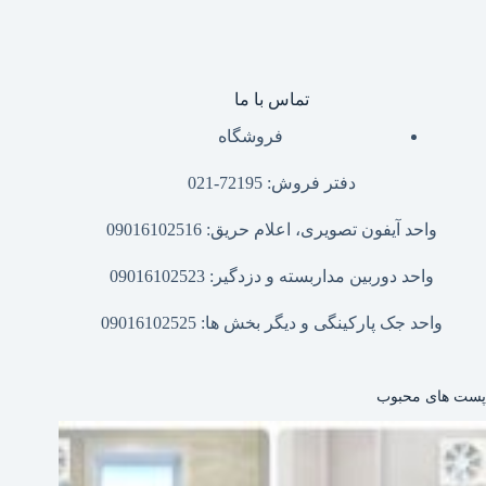
تماس با ما
فروشگاه
دفتر فروش: 72195-021
واحد آیفون تصویری، اعلام حریق: 09016102516
واحد دوربین مداربسته و دزدگیر: 09016102523
واحد جک پارکینگی و دیگر بخش ها: 09016102525
پست های محبوب