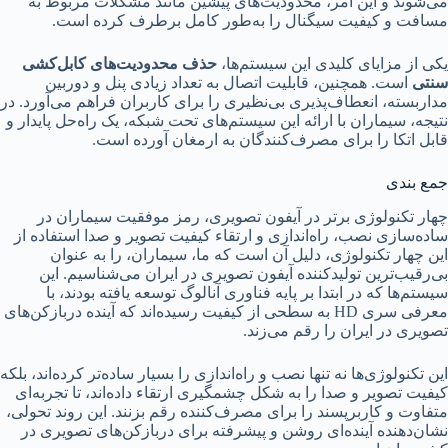
می‌شوند و این امر، محدودیت‌های پیشین مانند مشکلات مربوط به
مسافت و کیفیت سیگنال را به‌طور کامل برطرف کرده است.
یکی از مزایای کلیدی این سیستم‌ها،
حذف محدودیت‌های کابل‌کشی
سنتی
است. همچنین، قابلیت اتصال به تعداد زیادی پنل و دوربین
مداربسته، انعطاف‌پذیری بی‌نظیری را برای کاربران فراهم می‌آورد. در
نتیجه، سیماران با ارائه این سیستم‌های تحت شبکه، یک راه‌حل پایدار و
قابل اتکا را برای مصرف‌کنندگان به ارمغان آورده است.
جمع بندی
چهار تکنولوژی برتر در آیفون تصویری، رمز موفقیت سیماران در
ساده‌سازی نصب، راه‌اندازی و ارتقاء کیفیت تصویر و صدا استفاده از
این چهار تکنولوژی، دلیل آن است که ما، سیماران، را به عنوان
بی‌رقیب‌ترین تولیدکننده آیفون تصویری در ایران می‌شناسیم. این
سیستم‌ها که در ابتدا بر پایه فناوری آنالوگ توسعه یافته بودند، با
معرفی سری HD به سطحی از کیفیت رسیده‌اند که آینده دربازکن‌های
تصویری در ایران را رقم می‌زند.
این تکنولوژی‌ها نه تنها نصب و راه‌اندازی را بسیار ساده‌تر کرده‌اند، بلکه
کیفیت تصویر و صدا را به شکل چشمگیری ارتقاء داده‌اند، تا تجربه‌ای
متفاوت و کاربرپسند را برای مصرف‌کننده رقم بزنند. این روند تحولی،
نشان‌دهنده آینده‌ای روشن و پیشرفته برای دربازکن‌های تصویری در