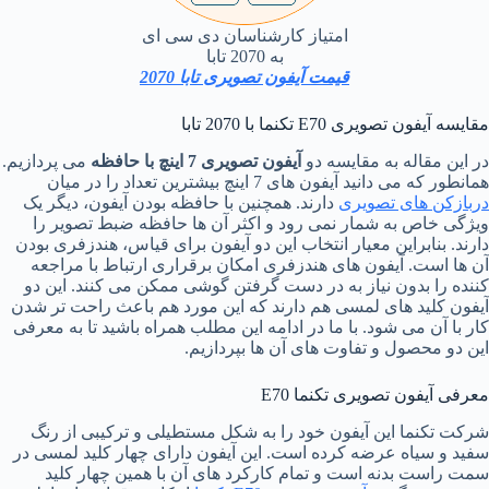
امتیاز کارشناسان دی سی ای
به 2070 تابا
قیمت آیفون تصویری تابا 2070
مقایسه آیفون تصویری E70 تکنما با 2070 تابا
در این مقاله به مقایسه دو
آیفون تصویری 7 اینچ با حافظه
می پردازیم.
همانطور که می دانید آیفون های 7 اینچ بیشترین تعداد را در میان
دربازکن های تصویری
دارند. همچنین با حافظه بودن آیفون، دیگر یک
ویژگی خاص به شمار نمی رود و اکثر آن ها حافظه ضبط تصویر را
دارند. بنابراین معیار انتخاب این دو آیفون برای قیاس، هندزفری بودن
آن ها است. آیفون های هندزفری امکان برقراری ارتباط با مراجعه
کننده را بدون نیاز به در دست گرفتن گوشی ممکن می کنند. این دو
آیفون کلید های لمسی هم دارند که این مورد هم باعث راحت تر شدن
کار با آن می شود. با ما در ادامه این مطلب همراه باشید تا به معرفی
این دو محصول و تفاوت های آن ها بپردازیم.
معرفی آیفون تصویری تکنما E70
شرکت تکنما این آیفون خود را به شکل مستطیلی و ترکیبی از رنگ
سفید و سیاه عرضه کرده است. این آیفون دارای چهار کلید لمسی در
سمت راست بدنه است و تمام کارکرد های آن با همین چهار کلید