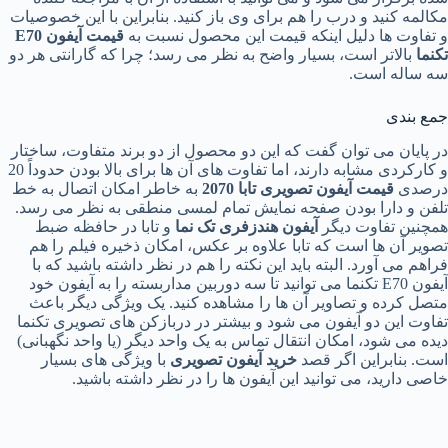
مکالمه کنید و درب را هم برای وی باز کنید. بنابراین با این خصوصیات
و تفاوت ها دلیل اینکه قیمت این محصول نسبت به
قیمت آیفون E70
تکنما
بالاتر است، بسیار واضح به نظر می رسد؛ چرا که گارانتی هر دو
سه ساله است.
جمع بندی
در پایان می توان گفت که این دو محصول از دو برند متفاوت، ساختار
و کارکردی مشابه دارند، اما تفاوت های آن ها برای بالا بودن حدوداً 20
درصدی
قیمت آیفون تصویری تابا 2070
به خاطر امکان اتصال به خط
تلفن و دارا بودن صفحه نمایش تمام لمسی منطقی به نظر می رسد.
همچنین تفاوت دیگر
آیفون هندزفری تک نما
و تابا در حافظه ضبط
تصویر آن ها است که تابا علاوه بر عکس، امکان ذخیره فیلم را هم
فراهم می آورد. البته باید این نکته را هم در نظر داشته باشید که با
آیفون E70 تکنما می توانید تا سه دوربین مداربسته را به آیفون خود
متصل کرده و تصاویر آن ها را مشاهده کنید. یک ویژگی دیگر باعث
تفاوت این دو آیفون می شود و بیشتر در دربازکن های تصویری تکنما
دیده می شود، امکان انتقال تماس به یک واحد دیگر (یا واحد نگهبانی)
است. بنابراین اگر قصد
خرید آیفون تصویری
با ویژگی های بسیار
خاصی دارید، می توانید این آیفون ها را در نظر داشته باشید.