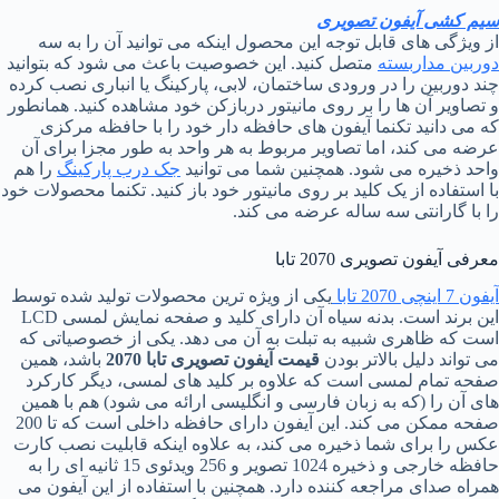
سیم کشی آیفون تصویری
از ویژگی های قابل توجه این محصول اینکه می توانید آن را به سه
دوربین مداربسته
متصل کنید. این خصوصیت باعث می شود که بتوانید
چند دوربین را در ورودی ساختمان، لابی، پارکینگ یا انباری نصب کرده
و تصاویر آن ها را بر روی مانیتور دربازکن خود مشاهده کنید. همانطور
که می دانید تکنما آیفون های حافظه دار خود را با حافظه مرکزی
عرضه می کند، اما تصاویر مربوط به هر واحد به طور مجزا برای آن
واحد ذخیره می شود. همچنین شما می توانید
جک درب پارکینگ
را هم
با استفاده از یک کلید بر روی مانیتور خود باز کنید. تکنما محصولات خود
را با گارانتی سه ساله عرضه می کند.
معرفی آیفون تصویری 2070 تابا
آیفون 7 اینچی 2070 تابا
یکی از ویژه ترین محصولات تولید شده توسط
این برند است. بدنه سیاه آن دارای کلید و صفحه نمایش لمسی LCD
است که ظاهری شبیه به تبلت به آن می دهد. یکی از خصوصیاتی که
می تواند دلیل بالاتر بودن
قیمت آیفون تصویری تابا 2070
باشد، همین
صفحه تمام لمسی است که علاوه بر کلید های لمسی، دیگر کارکرد
های آن را (که به زبان فارسی و انگلیسی ارائه می شود) هم با همین
صفحه ممکن می کند. این آیفون دارای حافظه داخلی است که تا 200
عکس را برای شما ذخیره می کند، به علاوه اینکه قابلیت نصب کارت
حافظه خارجی و ذخیره 1024 تصویر و 256 ویدئوی 15 ثانیه ای را به
همراه صدای مراجعه کننده دارد. همچنین با استفاده از این آیفون می