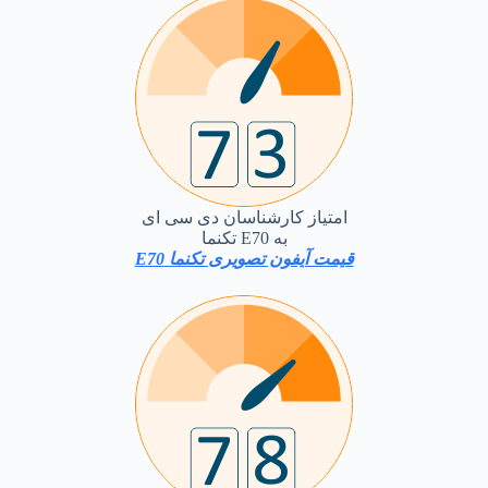
امتیاز کارشناسان دی سی ای
به E70 تکنما
قیمت آیفون تصویری تکنما E70