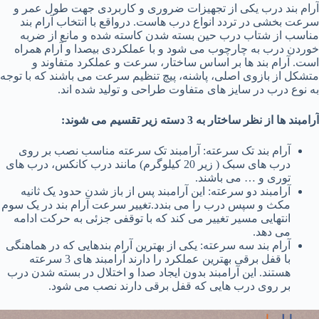
آرام‌‌ بند درب یکی از تجهیزات ضروری و کاربردی جهت طول عمر و
سرعت بخشی در تردد انواع درب هاست. درواقع با انتخاب آرام بند
مناسب از شتاب درب حین بسته شدن کاسته شده و مانع از ضربه
خوردن درب به چارچوب می شود و با عملکردی بیصدا و آرام همراه
است. آرام بند ها بر اساس ساختار، سرعت و عملکرد متفاوند و
متشکل از بازوی اصلی، پاشنه، پیچ تنظیم سرعت می باشند که با توجه
به نوع درب در سایز های متفاوت طراحی و تولید شده اند.
آرامبند ها از نظر ساختار به 3 دسته زیر تقسیم می شوند:
آرام بند تک سرعته: آرامبند تک سرعته مناسب نصب بر روی
درب های سبک ( زیر 20 کیلوگرم) مانند درب کانکس، درب های
توری و … می باشند.
آرامبند دو سرعته: این آرامبند پس از باز شدن حدود یک ثانیه
مکث و سپس درب را می بندد.تغییر سرعت آرام بند در یک سوم
انتهایی مسیر تغییر می کند که با توقفی جزئی به حرکت ادامه
می دهد.
آرام بند سه سرعته: یکی از بهترین آرام بندهایی که در هماهنگی
با قفل برقی بهترین عملکرد را دارند آرامبند های 3 سرعته
هستند. این آرامبند بدون ایجاد صدا و اختلال در بسته شدن درب
بر روی درب هایی که قفل برقی دارند نصب می شود.