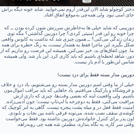
دختر کوچولو شاید الان این‌قدر آروم نمی‌خوابید. شاید خونه دیگه براش
جای امنی نبود. ولی همه‌چی به‌موقع اتفاق افتاد.
دوربینی که شاید خیلی‌ ها به‌خاطرش سرزنش‌ شون کرده بودن ــ که
چرا خونه رو این‌ قدر امنیتی کردی؟ چرا دوربین گذاشتی؟ مگه توی
زندان زندگی می‌کنی؟ ــ همون چیزی شد که نذاشت یه کابوس واقعی
شکل بگیره. این ماجرا فقط یه هشدار نیست، یه زنگ خطره برای همه‌
ما. چون اتفاق‌های بد، خبر نمی‌کنن. همیشه این فرصت رو نداریم که از
دور، شاهد لحظه‌ای باشیم که باید کاری کرد. این بار شد. ولی همیشه
شانس این‌طور با آدم یار نیست.
دوربین مدار بسته فقط برای دزد نیست!
خیلی از ما وقتی اسم دوربین مدار بسته رو می‌شنویم، یاد دزد و خلاف
و فروشگاه و پارکینگ می‌افتیم. یاد جاهایی که باید مراقب اموال‌مون
باشیم. ولی واقعیت اینه که بعضی وقت‌ها، چیزی که داری ازش
مراقبت می‌کنی، فقط یه دوچرخه یا لپ‌تاپ نیست؛ جون آدمی‌زاده.
امنیت فقط قفل در و میله پشت پنجره نیست. گاهی یه لنز کوچیک که
گوشه‌ی سقف نصب شده، می‌تونه فرقی باشه بین نجات و نابودی.
اون پدر برای کنترل خانواده‌ش دوربین نذاشته بود. فقط می‌خواست
وقتی سر کاره، یه نگاه بندازه، مطمئن شه همه چی روبه‌راهه.