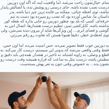
تمام. خیال‌شون راحت می‌شه. اما واقعیت اینه که اگه اون دوربین
درست نصب نشده باشه، جای درستی رو پوشش نده، یا اتصالش پایدار
نباشه، توی لحظه‌ حیاتی، ممکنه بی‌ فایده‌ ترین چیز دنیا باشه. پدر
داستان ما، شانس آورده بود که نصب رو سپرده بود دست یه تیم
حرفه‌ای. کسی که بلد بود چطور دوربین رو جایی بذاره که نقطه کور
نداشته باشه. کابل‌کشی تمیز، تنظیم درست هشدارها، اتصال امن به
گوشی و فضای ابری… این‌ ویژگی‌ها شاید از بیرون دیده نمی‌شن، ولی
توی لحظه‌ی خطر، دقیقاً همونا هستن که تفاوت رو رقم می‌زنن.
یه دوربین خوب فقط تصویر نمی‌ده، حس امنیت می‌ده. اما اون حس،
فقط وقتی واقعی می‌شه که بدونی این سیستم، درست کار می‌کنه. نه
قطع و وصلی، نه زاویه‌ اشتباه، نه تاخیر در هشدار. همه‌چی باید دقیق و
مطمئن باشه، درست مثل یه ساعت که قراره همیشه وقت درست رو
نشون بده… به خصوص وقتی جون یه نفر بهش بسته‌ست.