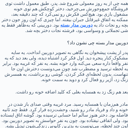
همه چی از یه روز معمولی شروع شد. پدر، طبق معمول داشت توی
فروشگاه جمع‌وجورش می‌چرخید، دختر کوچکش هم توی خونه
مشغول بازی بود. هیچ‌کس فکرش رو نمی‌کرد که چند دقیقه بعد،
ممکنه یه اتفاق غیرقابل جبران بیفته. اما چیزی که اون روز جون دختر
بچه رو نجات داد یه
دوربین مدار بسته
بود. دوربینی که به‌ظاهر فقط یه
شی تجملاتی و وسواسی بود، فرشته نجات دختر بچه شد.
دوربین مدار بسته چی نشون داد؟
پدر از پشت پیشخوان یه نگاهی به تصویر دوربین انداخت. یه سایه
مشکوک کنار پنجره دید. اول فکر کرد اشتباه دیده، ولی بعد دید که یه
نفر واقعاً داره سعی می‌کنه وارد خونه بشه. یه نفر که غریبه بود. برایر
یه لحظه ترسید و مضطرب شد چون می‌دونست دخترش اون‌ جا
تنهاست. بدون لحظه‌ای فکر کردن، گوشی رو برداشت، به همسرش
زنگ زد، آژیر رو فعال کرد و دوید به سمت خونه.
بعد هم زنگ زد به همسایه بغلی که کلید اضافه خونه رو داشت.
مادر هم‌زمان با همسایه رسید. مرد غریبه وقتی صدای باز شدن در
خونه و داد و فریاد مادر رو شنید، وحشت‌زده فرار کرد. فقط چند ثانیه
فاصله بود. دختر هنوز سالم اما حسابی ترسیده بود. گوشه اتاق ایستاده
بود. ولی اتفاقی نیفتاده بود. چون یه نفر حواسش به تصویر دوربین بود.
اون چند لحظه، می‌تونست به بدترین کابوس زندگی‌شون تبدیل بشه.