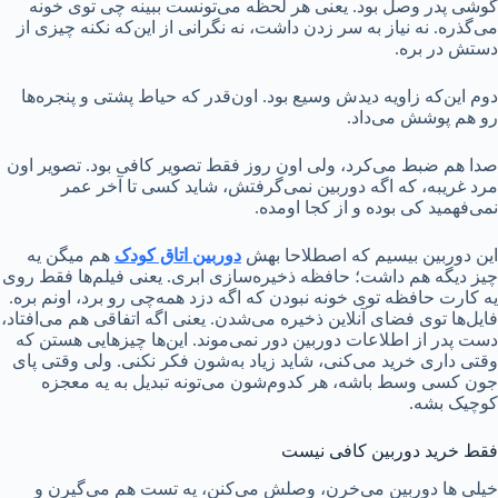
گوشی پدر وصل بود. یعنی هر لحظه می‌تونست ببینه چی توی خونه
می‌گذره. نه نیاز به سر زدن داشت، نه نگرانی از این‌که نکنه چیزی از
دستش در بره.
دوم این‌که زاویه دیدش وسیع بود. اون‌قدر که حیاط پشتی و پنجره‌ها
رو هم پوشش می‌داد.
صدا هم ضبط می‌کرد، ولی اون روز فقط تصویر کافی بود. تصویر اون
مرد غریبه، که اگه دوربین نمی‌گرفتش، شاید کسی تا آخر عمر
نمی‌فهمید کی بوده و از کجا اومده.
این دوربین بیسیم که اصطلاحا بهش
دوربین اتاق کودک
هم میگن یه
چیز دیگه هم داشت؛ حافظه‌ ذخیره‌سازی ابری. یعنی فیلم‌ها فقط روی
یه کارت حافظه توی خونه نبودن که اگه دزد همه‌چی رو برد، اونم بره.
فایل‌ها توی فضای آنلاین ذخیره می‌شدن. یعنی اگه اتفاقی هم می‌افتاد،
دست پدر از اطلاعات دوربین دور نمی‌موند. این‌ها چیزهایی‌ هستن که
وقتی داری خرید می‌کنی، شاید زیاد به‌شون فکر نکنی. ولی وقتی پای
جون کسی وسط باشه، هر کدوم‌شون می‌تونه تبدیل به یه معجزه‌
کوچیک بشه.
فقط خرید دوربین کافی نیست
خیلی‌ ها دوربین می‌خرن، وصلش می‌کنن، یه تست هم می‌گیرن و