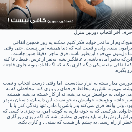
حرف آخر انتخاب دوربین منزل
هیچ‌کدوم از ما نمی‌خوایم فکر کنیم ممکنه یه روز همچین اتفاقی
برامون بیفته. ولی واقعیت اینه که دنیا همیشه امن نیست، حتی وقتی
ما دل‌مون می‌خواد این‌طور باشه. فرق ماجرا دقیقاً همین‌جاست:
این‌که یه‌نفر آماده باشه، یا غافلگیر بشه. یه‌نفر از ترس، فقط دعا کنه
که اتفاقی نیفته، یکی دیگه کاری بکنه که اگه افتاد، بتونه جلوی فاجعه
رو بگیره.
دوربین مدار بسته یه ابزار ساده‌ست. اما وقتی درست انتخاب و نصب
بشه، می‌تونه نقش یه محافظ حرفه‌ای رو بازی کنه. محافظی که نه
می‌خوابه، نه حواسش پرت می‌شه، نه از کار خسته می‌شه. همیشه
سر جاشه و همیشه حواسش به خونه‌ست. این داستان، داستان یه پدر
بود. ولی واقعاً فرق نمی‌کنه پدر باشی یا مادر، تنها زندگی کنی یا با
خانواده. هرکسی که یه خونه داره، یه گوشه امن، یه چیزی یا کسی که
براش ارزش داره، باید یه‌جوری مطمئن شه که اگه روزی روزگاری
خطر از راه رسید، یه چشم باز هست که ببینه… و کاری بکنه.