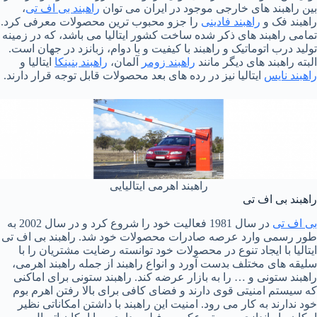
بین راهبند های خارجی موجود در ایران می توان
راهبند بی اف تی
،
راهبند فک و
راهبند فادینی
را جزو محبوب ترین محصولات معرفی کرد.
تمامی راهبند های ذکر شده ساخت کشور ایتالیا می باشد، که در زمینه
تولید درب اتوماتیک و راهبند با کیفیت و با دوام، زبانزد در جهان است.
البته راهبند های دیگر مانند
راهبند زومر
آلمان،
راهبند بنینکا
ایتالیا و
راهبند نایس
ایتالیا نیز در رده های بعد محصولات قابل توجه قرار دارند.
راهبند اهرمی ایتالیایی
راهبند بی اف تی
بی اف تی
در سال 1981 فعالیت خود را شروع کرد و در سال 2002 به
طور رسمی وارد عرصه صادرات محصولات خود شد. راهبند بی اف تی
ایتالیا با ایجاد تنوع در محصولات خود توانسته رضایت مشتریان را با
سلیقه های مختلف بدست آورد و انواع راهبند از جمله راهبند اهرمی،
راهبند ستونی و … را به بازار عرضه کند. راهبند ستونی برای اماکنی
که سیستم امنیتی قوی دارند و فضای کافی برای بالا رفتن اهرم بوم
خود ندارند به کار می رود. امنیت این راهبند با داشتن امکاناتی نظیر