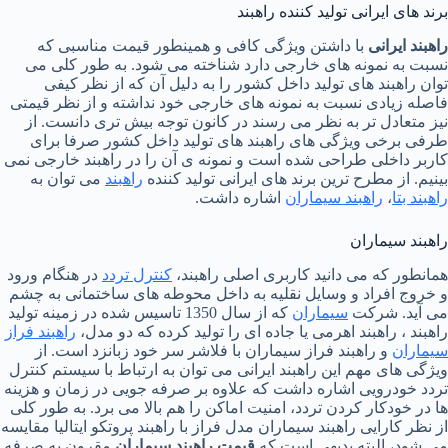
برند های ایرانی تولید کننده راهبند
راهبند ایرانی
با داشتن ویژگی کافی و همینطور قیمت مناسبی که
نسبت به نمونه های خارجی دارد شناخته می شود. به طور کلی می
توان راهبند های تولید داخل کشور را به دلیل آن که از نظر کیفی
فاصله زیادی نسبت به نمونه های خارجی خود نداشته و از نظر قیمتی
نیز متعادل تر به نظر می رسند در کانون توجه بیش تری دانست. از
طرفی برخی ویژگی های راهبند های تولید داخل کشور صرفا برای
کاربر داخلی طراحی شده است و نمونه ی آن را در راهبند خارجی نمی
بینیم. از مطرح ترین برند های ایرانی تولید کننده
راهبند
می توان به
راهبند بتا
،
راهبند سیماران
اشاره داشت.
راهبند سیماران
همانطور که می دانید کاربری اصلی راهبند،
کنترل تردد
در هنگام ورود
و خروج افراد و وسایل نقلیه به داخل محوطه های ساختمانی به چشم
می آید. شرکت
سیماران
که از سال 1350 تاسیس شده در زمینه تولید
راهبند ، راهبند اهرمی یا جاده ای را تولید کرده که دو مدل،
راهبند فراز
سیماران
و راهبند فراز سیماران با فلاشر سر خود زبانزد است. از
ویژگی های مهم این راهبند ایرانی می توان به ارتباط با سیستم کنترل
تردد خودرویی اشاره داشت که علاوه بر صرفه جویی در زمان و هزینه
ها در خودکار کردن تردد، امنیت اماکن را هم بالا می برد. به طور کلی
از نظر کارایی راهبند سیماران مدل فراز با راهبند پروتکو ایتالیا مقایسه
می شود، البته بدیهی است که
قیمت راهبند سیماران
مقرون به صرفه