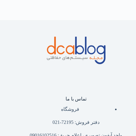
تماس با ما
فروشگاه
دفتر فروش: 72195-021
واحد آیفون تصویری، اعلام حریق: 09016102516