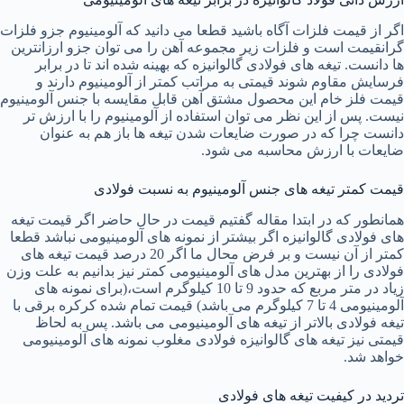
اگر از قیمت فلزات آگاه باشید قطعا می دانید که آلومینیوم جزو فلزات
گرانقیمت است و فلزات زیر مجموعه آهن را می توان جزو ارزانترین
ها دانست. تیغه های فولادی گالوانیزه که بهینه شده اند تا در برابر
فرسایش مقاوم شوند قیمتی به مراتب کمتر از آلومینیوم دارند و
قیمت فلز خام این محصول مشتق آهن قابل مقایسه با جنس آلومینیوم
نیست. پس از این نظر می توان استفاده از آلومینیوم را با ارزش تر
دانست چرا که در صورت ضایعات شدن تیغه ها باز هم به عنوان
ضایعات با ارزش محاسبه می شود.
قیمت کمتر تیغه های جنس آلومینیوم به نسبت فولادی
همانطور که در ابتدا مقاله گفتیم قیمت در حال حاضر اگر قیمت تیغه
های فولادی گالوانیزه اگر بیشتر از نمونه های آلومینیومی نباشد قطعا
کمتر از آن نیست و بر فرض محال ما اگر 20 درصد قیمت تیغه های
فولادی را از بهترین مدل های آلومینیومی کمتر نیز بدانیم به علت وزن
زیاد در متر مربع که حدود 9 تا 10 کیلوگرم است،(برای نمونه های
آلومینیومی 4 تا 7 کیلوگرم می باشد) قیمت تمام شده کرکره برقی با
تیغه فولادی بالاتر از تیغه های آلومینیومی می باشد. پس به لحاظ
قیمتی نیز تیغه های گالوانیزه فولادی مغلوب نمونه های آلومینیومی
خواهد شد.
تردید در کیفیت تیغه های فولادی