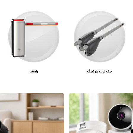
جک درب پارکینگ
راهبند